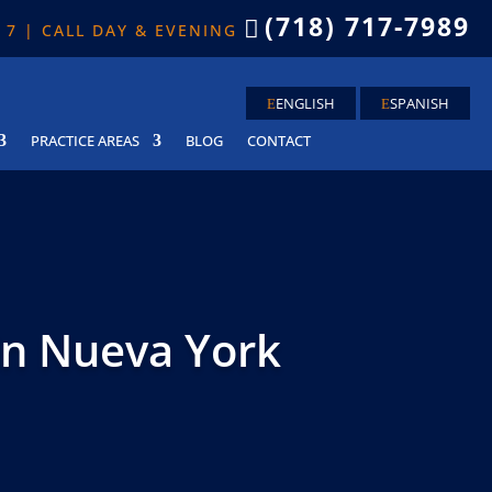
(718) 717-7989

X 7 | CALL DAY & EVENING
ENGLISH
SPANISH
PRACTICE AREAS
BLOG
CONTACT
En Nueva York