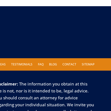
REAS
TESTIMONIALS
FAQ
BLOG
CONTACT
SITEMAP
sclaimer:
The information you obtain at this
e is not, nor is it intended to be, legal advice.
u should consult an attorney for advice
garding your individual situation. We invite you