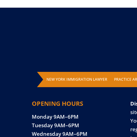
NEW YORK IMMIGRATION LAWYER
PRACTICE A
OPENING HOURS
Di
sit
Monday 9AM–6PM
Yo
Tuesday 9AM–6PM
re
Wednesday 9AM–6PM