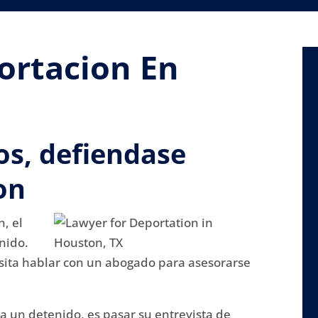
ortacion En
os, defiendase
on
n, el
nido.
sita hablar con un abogado para asesorarse
ra un detenido, es pasar su entrevista de