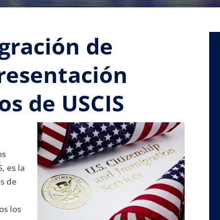
gración de
resentación
os de USCIS
os
, es la
os de
os los