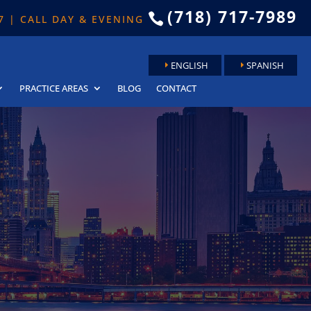
(718) 717-7989

 7 | CALL DAY & EVENING
ENGLISH
SPANISH
PRACTICE AREAS
BLOG
CONTACT